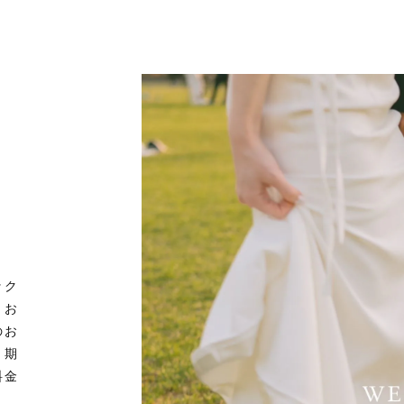
？
ック
。お
のお
。期
料金