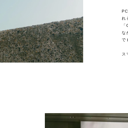
P
れ
「
な
で
ス