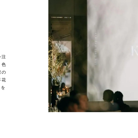
外注
。色
想の
卒花
ーを