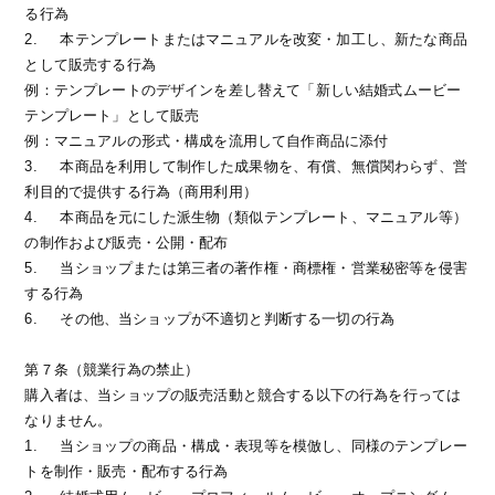
る行為
2.
本テンプレートまたはマニュアルを改変・加工し、新たな商品
として販売する行為
例：テンプレートのデザインを差し替えて「新しい結婚式ムービー
テンプレート」として販売
例：マニュアルの形式・構成を流用して自作商品に添付
3.
本商品を利用して制作した成果物を、有償、無償関わらず、営
利目的で提供する行為（商用利用）
4.
本商品を元にした派生物（類似テンプレート、マニュアル等）
の制作および販売・公開・配布
5.
当ショップまたは第三者の著作権・商標権・営業秘密等を侵害
する行為
6.
その他、当ショップが不適切と判断する一切の行為
第７条（競業行為の禁止）
購入者は、当ショップの販売活動と競合する以下の行為を行っては
なりません。
1.
当ショップの商品・構成・表現等を模倣し、同様のテンプレー
トを制作・販売・配布する行為