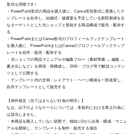
形式も同様です）
・PowerPoint形式の商品を購入後に、Canva等別形式に変換したテ
ンプレートを自作し、結婚式・披露宴を予定している新郎新婦を主
なターゲットとした当ショップと類似する商品構成で販売・配布す
る
・PowerPointまたはCanva形式のプロフィールブックテンプレート
を購入後に、PowerPointまたはCanvaのプロフィールブックテンプ
レートを自作・販売・配布する
・当ショップの商品マニュアルや編集フロー（素材準備 → 編集 →
書き出しなど）を再現・再構成し、SNS・ブログ等で解説コンテン
ツとして公開する
・テンプレート内の文例・レイアウト・ページ構成を一部改変し、
自作テンプレートとして販売する
【例外規定（当てはまらない行為の明示）】
なお、以下のようなケースについては、本規約における禁止行為に
は該当しません。
・本商品を購入していない状態で、独自に0から企画・構成・マニュ
アルを開発し、テンプレートを制作・販売する場合