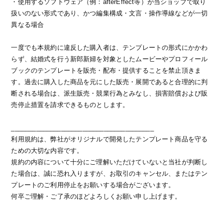
・使用するソフトウェア（例：afterEffect等）が当ショップで取り
扱いのない形式であり、かつ編集構成・文言・操作導線などが一切
異なる場合
一度でも本規約に違反した購入者は、テンプレートの形式にかかわ
らず、結婚式を行う新郎新婦を対象としたムービーやプロフィール
ブックのテンプレートを販売・配布・提供することを禁止頂きま
す。過去に購入した商品を元にした販売・展開であると合理的に判
断される場合は、派生販売・競業行為とみなし、損害賠償および販
売停止措置を請求できるものとします。
________________________________________
利用規約は、弊社がオリジナルで開発したテンプレート商品を守る
ための大切な内容です。
規約の内容について十分にご理解いただけていないと当社が判断し
た場合は、誠に恐れ入りますが、お取引のキャンセル、またはテン
プレートのご利用停止をお願いする場合がございます。
何卒ご理解・ご了承のほどよろしくお願い申し上げます。