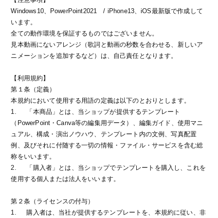
Windows10、PowerPoint2021 / iPhone13、iOS最新版で作成して
います。
全ての動作環境を保証するものではございません。
見本動画にないアレンジ（歌詞と動画の秒数を合わせる、新しいア
ニメーションを追加するなど）は、自己責任となります。
【利用規約】
第１条（定義）
本規約において使用する用語の定義は以下のとおりとします。
1.
「本商品」とは、当ショップが提供するテンプレート
（PowerPoint・Canva等の編集用データ）、編集ガイド、使用マニ
ュアル、構成・演出ノウハウ、テンプレート内の文例、写真配置
例、及びそれに付随する一切の情報・ファイル・サービスを含む総
称をいいます。
2.
「購入者」とは、当ショップでテンプレートを購入し、これを
使用する個人または法人をいいます。
第２条（ライセンスの付与）
1.
購入者は、当社が提供するテンプレートを、本規約に従い、非