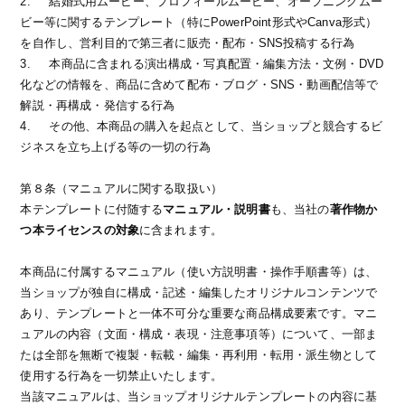
2.
結婚式用ムービー、プロフィールムービー、オープニングムー
ビー等に関するテンプレート（特にPowerPoint形式やCanva形式）
を自作し、営利目的で第三者に販売・配布・SNS投稿する行為
3.
本商品に含まれる演出構成・写真配置・編集方法・文例・DVD
化などの情報を、商品に含めて配布・ブログ・SNS・動画配信等で
解説・再構成・発信する行為
4.
その他、本商品の購入を起点として、当ショップと競合するビ
ジネスを立ち上げる等の一切の行為
第８条（マニュアルに関する取扱い）
本テンプレートに付随する
マニュアル・説明書
も、当社の
著作物か
つ本ライセンスの対象
に含まれます。
本商品に付属するマニュアル（使い方説明書・操作手順書等）は、
当ショップが独自に構成・記述・編集したオリジナルコンテンツで
あり、テンプレートと一体不可分な重要な商品構成要素です。マニ
ュアルの内容（文面・構成・表現・注意事項等）について、一部ま
たは全部を無断で複製・転載・編集・再利用・転用・派生物として
使用する行為を一切禁止いたします。
当該マニュアルは、当ショップオリジナルテンプレートの内容に基