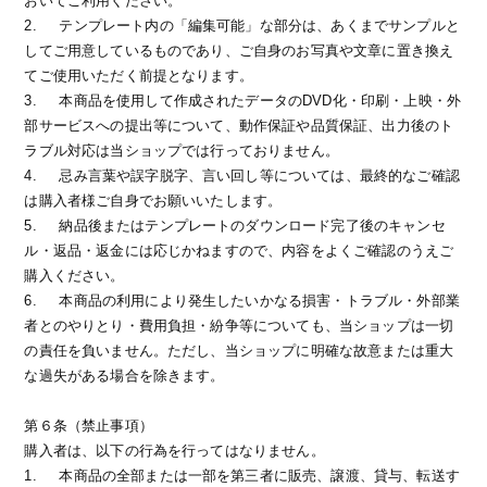
おいてご利用ください。
2.
テンプレート内の「編集可能」な部分は、あくまでサンプルと
してご用意しているものであり、ご自身のお写真や文章に置き換え
てご使用いただく前提となります。
3.
本商品を使用して作成されたデータのDVD化・印刷・上映・外
部サービスへの提出等について、動作保証や品質保証、出力後のト
ラブル対応は当ショップでは行っておりません。
4.
忌み言葉や誤字脱字、言い回し等については、最終的なご確認
は購入者様ご自身でお願いいたします。
5.
納品後またはテンプレートのダウンロード完了後のキャンセ
ル・返品・返金には応じかねますので、内容をよくご確認のうえご
購入ください。
6.
本商品の利用により発生したいかなる損害・トラブル・外部業
者とのやりとり・費用負担・紛争等についても、当ショップは一切
の責任を負いません。ただし、当ショップに明確な故意または重大
な過失がある場合を除きます。
第６条（禁止事項）
購入者は、以下の行為を行ってはなりません。
1.
本商品の全部または一部を第三者に販売、譲渡、貸与、転送す