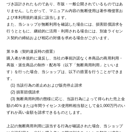
づき設計されたものであり、市販・一般公開されているものではあ
りません。したがって、マニュアル内容の無断使用は著作権侵害お
よび本利用規約違反に該当します。
また、当ショップが無断利用を確認した場合には、損害賠償請求を
行うとともに、継続的に活用・利用される場合には、別途ライセン
ス契約の締結および相応の対価を求める場合がございます。
第９条（契約違反時の措置）
購入者が本規約に違反し、当社の事前許諾なく本商品の商用利用・
再販・派生商品の制作・配布等（以下「無断商用利用」といいま
す）を行った場合、当ショップは、以下の措置を行うことができま
す。
(1) 当該行為の差止めおよび販売停止請求
(2) 損害賠償請求
(3) 無断商用利用の態様に応じ、当該行為によって得られた売上金
額の40％または年間ライセンス使用料相当額として金1,000万円のい
ずれか高い金額を請求できるものとします。
上記の無断商用利用に該当する行為が確認された場合、当ショップ