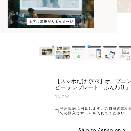
【スマホだけでOK】オープニ
ビー テンプレート「ふんわり」
¥2,700
利用規約
に同意します。ご自身の式や
での購入です（✓を入れてください）
Ship to Japan only