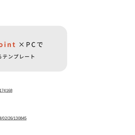
2174168
24/02/26/130845