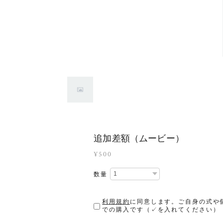
追加差額（ムービー）
¥500
数量
利用規約
に同意します。ご自身の式や
での購入です（✓を入れてください）