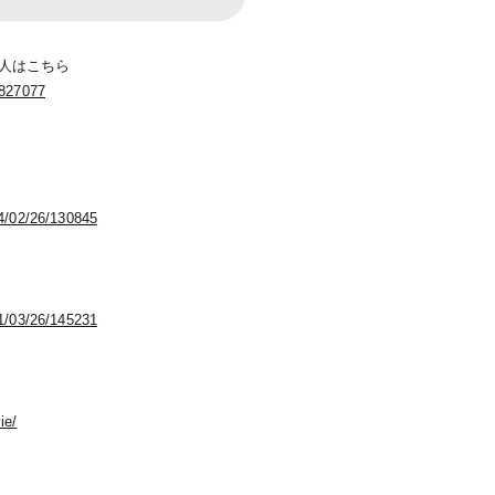
い人はこちら
4827077
24/02/26/130845
21/03/26/145231
ie/