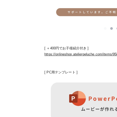
[ ＋400円でお子様紹介付き ]
https://onlineshop.atelierpeluche.com/items/9
[ PC用テンプレート ]