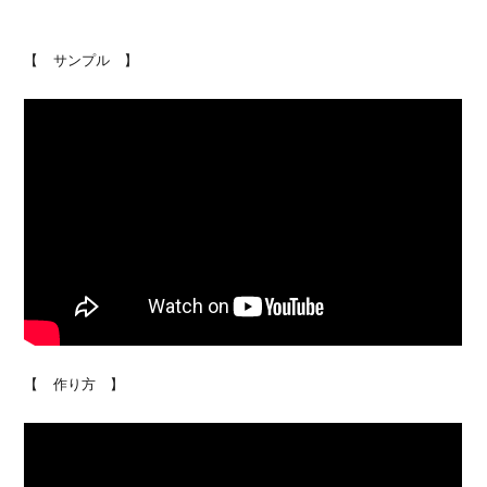
【 サンプル 】
【 作り方 】