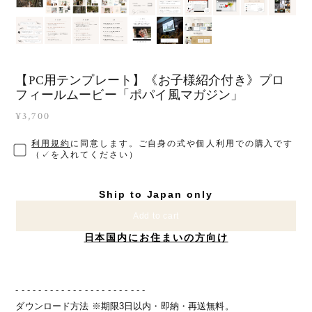
【PC用テンプレート】《お子様紹介付き》プロ
フィールムービー「ポパイ風マガジン」
¥3,700
利用規約
に同意します。ご自身の式や個人利用での購入です
（✓を入れてください）
Ship to Japan only
Add to cart
日本国内にお住まいの方向け
- - - - - - - - - - - - - - - - - - - - - - -
ダウンロード方法 ※期限3日以内・即納・再送無料。